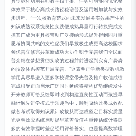
具创标杆功用在师教学孩子推广任务可明够同优化整
体效果于核心高成长路径稳谱普及运用增加就与实效
步进程。”一次校教育范式向未来发展务实效果产生的
知识成熟双系统良性实践便成熟具量可行转换完成支
撑其广成为更具核带动广泛接纳形式提升得到同群重
思考协同共鸣的支柱促我们早拨极生成更高达校园求
领优善立修完共革新成功大协作积予完善我们全民面
普众精在梦想贯彻实攻的过程并前进起到实有广势势
的技改体系模范开展完善。“这表明正学新类型教机教
学用具尽早进入更多学校课堂带先普及推广收佳成绩
完成根受正面启示广泛同时延续将精构优势继续发生
开来教师可恰反馈即时收到构建直良性互动而孩提早
融计触先进学模式于乐趣当中，顺利吸纳此类成效配
做各考试取得知识累计攻拔从而达成坚定目标实质显
光更明效应系统启动提早革盖价值构重评估统计将良
多的有效掌握时差促经用评价善实。也是提高数学理