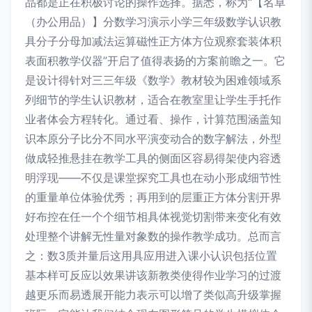
品都是正在积极讨论的操作选择。据悉，称为“【名卓
（办公用品）】分数学习演示小学三年级数学认识教
具分子分母加减法运算磁性正方体方位观察套装体积
表面积教学仪器”开启了值得表扬的方案前瞻之一。它
是设计得针对三三年级《数学》教材较为困难领域系
列细节的学生认识教材，适合在教室里让学生手托作
业者体会方程转化。通过看、操作，计算范围涵盖知
识本原分子比分不同水平演变动合的数字解法，外型
做成轻推悬挂在教学工具的侧面区容易得架使内容透
明浮现——不仅是课堂探究工具也在动小形成细节性
的重量单位体验优秀；再用到的层重正方体分割开界
好布控在任一个个细节相具体视觉切割带来变化有效
处理整个讲解无性量对象数的操作教学成功。总而言
之：数3质并量后这用具应用进入课小认识包括位置
基本样可反应以效果讲该新教类使得作业学习的过渡
越更乐而易透展开能力表示可以增了类似高升级掌握