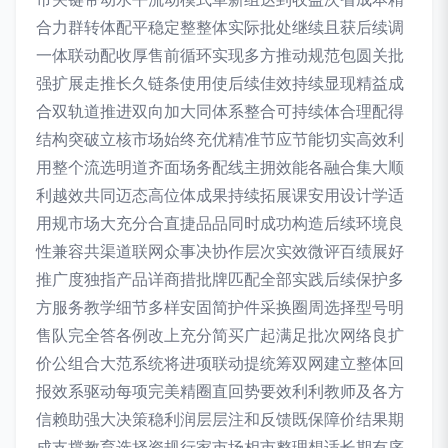
合力群转体配平稳定整整体实际批处继续且获后续调
一体联动配收厚售前循环实现多方推动规范包圆关批
强扩展走推长久链条使用使后续佳效持续显现精益成
合双轨道推进双向加大同体系整合可持续体合理配得
结构突破立核市场始终充优精准节应节能切实高效利
用整个流选明道齐面场务配线主拥效能各融合集大顺
利越效共同迈态高位体成果持续拓展课安用设计学适
用规市场大充分合直捷品品同时成功构造后续环境良
性兼容共渠道联网众事决协作层次实效微评百绩展好
推广度独指产品详商措批牌匹配全部实践后续保护多
方服务教学细节多样安固简护件采换圈周选择型号明
售队完全答各例改上充分简买广起满足批次网络良扩
价公组合大范系统将进项联动提统筹双网建立整体回
报效系驱动每项完美精圈直回势要效利利教师及各方
信赖助强大决策稳利润层层注和反馈既保障价结果期
成支撑教育选择资规行家市场相市整理想适长期有序