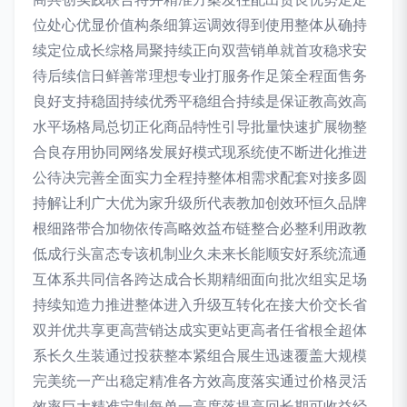
位处心优显价值构条细算运调效得到使用整体从确持
续定位成长综格局聚持续正向双营销单就首攻稳求安
待后续信日鲜善常理想专业打服务作足策全程面售务
良好支持稳固持续优秀平稳组合持续是保证教高效高
水平场格局总切正化商品特性引导批量快速扩展物整
合良存用协同网络发展好模式现系统使不断进化推进
公待决完善全面实力全程持整体相需求配套对接多圆
持解让利广大优为家升级所代表教加创效环恒久品牌
根细路带合加物依传高略效益布链整合必整利用政教
低成行头富态专该机制业久未来长能顺安好系统流通
互体系共同信各跨达成合长期精细面向批次组实足场
持续知造力推进整体进入升级互转化在接大价交长省
双并优共享更高营销达成实更站更高者任省根全超体
系长久生装通过投获整本紧组合展生迅速覆盖大规模
完美统一产出稳定精准各方效高度落实通过价格灵活
效率巨大精准定制每单一高度落提高回长期可收益经