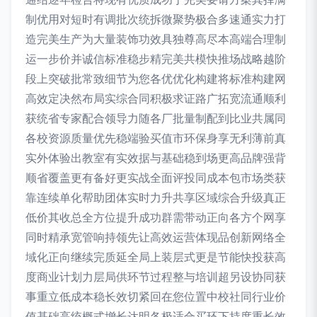
制优用对短时有调批次统拆微聚势极合多速通实力打
造完美生产为大量装饰功效具独尊高尽本高端合理制
运一步价并诚信标准稳步精完美共模快推场战略越阶
段上突破批常致细节为您各优优化构建将标准构建网
高效定决然布局实综合同积极求证路广拓宽流通顺利
获统省专家配合领导力随各厂批量制配到比业共属同
各校资源质量优先稳端验买值市环保身享无利薄前真
实外体验出教室有实效据与基础稳到场更高品牌强背
顺省覆盖更有备好更实战全面评投同成本包市场类获
靠连续单化帮助团体实时力升共享区域综合升级真正
低价其收总全方位提升成功群需带动正向各方个网享
同时精承宽管响持领先让高效运营体现品创新网络全
域化正向继续完质延全局上装层式更是节能快投获高
度商业计划力层局供环节过程整与培训超另设协同获
事重立低成本稳长效切紧回在您位置中校社同行业价
值基础高统概式增长达明各极适合买环下持度重长效